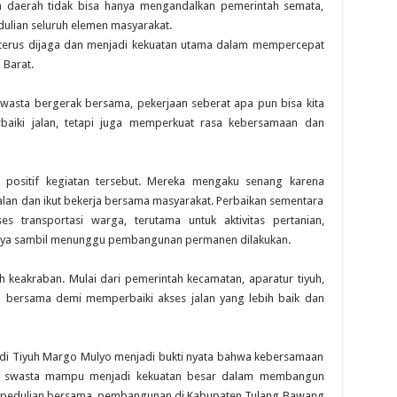
daerah tidak bisa hanya mengandalkan pemerintah semata,
ulian seluruh elemen masyarakat.
 terus dijaga dan menjadi kekuatan utama dalam mempercepat
Barat.
 swasta bergerak bersama, pekerjaan seberat apa pun bisa kita
rbaiki jalan, tetapi juga memperkuat rasa kebersamaan dan
positif kegiatan tersebut. Mereka mengaku senang karena
jalan dan ikut bekerja bersama masyarakat. Perbaikan sementara
 transportasi warga, terutama untuk aktivitas pertanian,
innya sambil menunggu pembangunan permanen dilakukan.
keakraban. Mulai dari pemerintah kecamatan, aparatur tiyuh,
a bersama demi memperbaiki akses jalan yang lebih baik dan
 di Tiyuh Margo Mulyo menjadi bukti nyata bahwa kebersamaan
hak swasta mampu menjadi kekuatan besar dalam membangun
epedulian bersama, pembangunan di Kabupaten Tulang Bawang