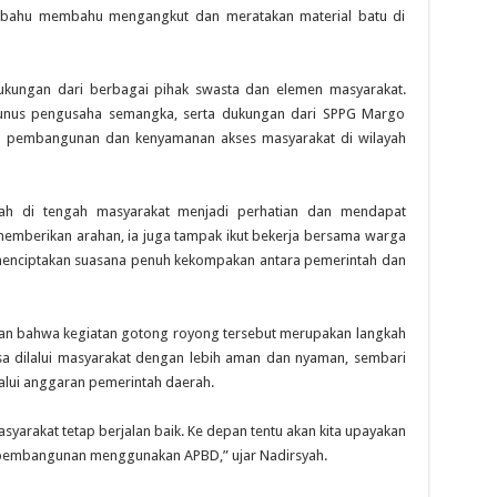
ut bahu membahu mengangkut dan meratakan material batu di
dukungan dari berbagai pihak swasta dan elemen masyarakat.
 Yunus pengusaha semangka, serta dukungan dari SPPG Margo
ap pembangunan dan kenyamanan akses masyarakat di wilayah
syah di tengah masyarakat menjadi perhatian dan mendapat
emberikan arahan, ia juga tampak ikut bekerja bersama warga
 menciptakan suasana penuh kekompakan antara pemerintah dan
kan bahwa kegiatan gotong royong tersebut merupakan langkah
sa dilalui masyarakat dengan lebih aman dan nyaman, sembari
lui anggaran pemerintah daerah.
yarakat tetap berjalan baik. Ke depan tentu akan kita upayakan
 pembangunan menggunakan APBD,” ujar Nadirsyah.