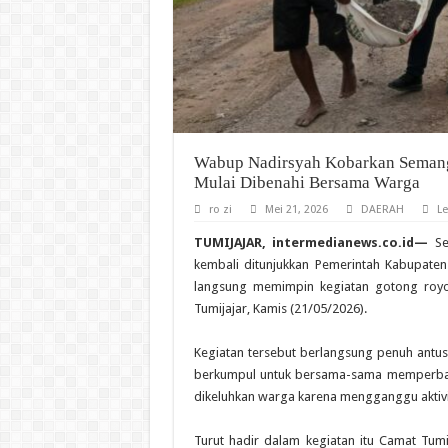
Wabup Nadirsyah Kobarkan Semang
Mulai Dibenahi Bersama Warga
ro zi
Mei 21, 2026
DAERAH
L
TUMIJAJAR, intermedianews.co.id—
Se
kembali ditunjukkan Pemerintah Kabupaten
langsung memimpin kegiatan gotong royo
Tumijajar, Kamis (21/05/2026).
‎Kegiatan tersebut berlangsung penuh antu
berkumpul untuk bersama-sama memperbaik
dikeluhkan warga karena mengganggu aktivit
‎Turut hadir dalam kegiatan itu Camat Tumi