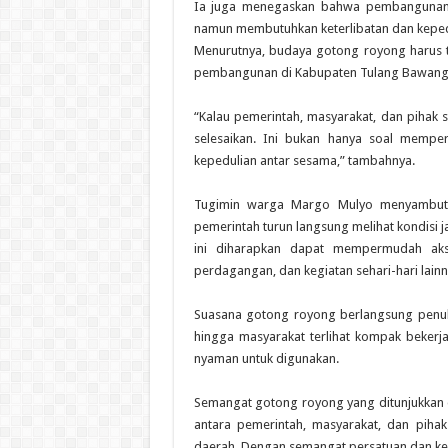
‎Ia juga menegaskan bahwa pembangunan 
namun membutuhkan keterlibatan dan keped
‎Menurutnya, budaya gotong royong harus
pembangunan di Kabupaten Tulang Bawang 
‎“Kalau pemerintah, masyarakat, dan pihak
selesaikan. Ini bukan hanya soal mempe
kepedulian antar sesama,” tambahnya.
‎Tugimin warga Margo Mulyo menyambut 
pemerintah turun langsung melihat kondisi 
ini diharapkan dapat mempermudah akses
perdagangan, dan kegiatan sehari-hari la
‎Suasana gotong royong berlangsung penuh 
hingga masyarakat terlihat kompak bekerj
nyaman untuk digunakan.
‎Semangat gotong royong yang ditunjukkan
antara pemerintah, masyarakat, dan pi
daerah. Dengan semangat persatuan dan k