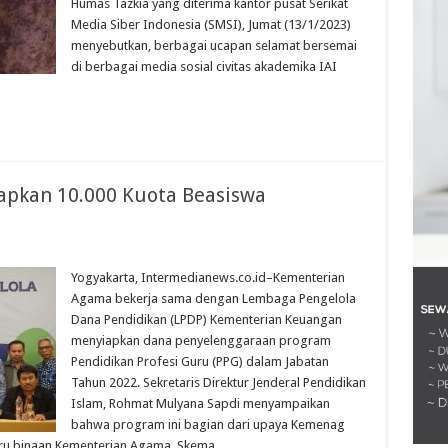
Humas Tazkia yang diterima kantor pusat Serikat
Media Siber Indonesia (SMSI), Jumat (13/1/2023)
menyebutkan, berbagai ucapan selamat bersemai
di berbagai media sosial civitas akademika IAI
apkan 10.000 Kuota Beasiswa
Yogyakarta, Intermedianews.co.id–Kementerian
Agama bekerja sama dengan Lembaga Pengelola
Dana Pendidikan (LPDP) Kementerian Keuangan
menyiapkan dana penyelenggaraan program
Pendidikan Profesi Guru (PPG) dalam Jabatan
Tahun 2022. Sekretaris Direktur Jenderal Pendidikan
Islam, Rohmat Mulyana Sapdi menyampaikan
bahwa program ini bagian dari upaya Kemenag
guru binaan Kementerian Agama. Skema …