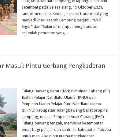
Laut, Kota Bandar Lampung, di lapangan sekolah
setempat pada Selasa siang, 19 Oktober 2021,
tampil memukau. Kedua jenis tari tradisional yang
menjadi khas Daerah Lampung berjudul “Muli
Siger” dan “Sakura,” mampu menghipnotis
sejumlah penonton yang …
ar Masuk Pintu Gerbang Pengkaderan
Tulang Bawang Barat (IMN) Pimpinan Cabang (PC)
Ikatan Pelajar Nahdlatul Ulama (IPNU) dan
Pimpinan Ikatan Pelajar Putri Nahdlatul ulama
(IPPNU) kabupaten Tulangbawang barat propinsi
Lampung, melalui Pimpinan Anak Cabang (PAC)
Tulang bawang tengah, membuka kesempatan
emas bagi pelajar dan santri se-kabupaten Tubaba
untuk masuk ke pintu utama pengkaderan