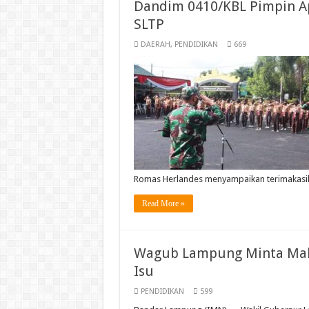
Dandim 0410/KBL Pimpin Ap
SLTP
DAERAH
,
PENDIDIKAN
669
Romas Herlandes menyampaikan terimakas
Read More »
Wagub Lampung Minta Maha
Isu
PENDIDIKAN
599