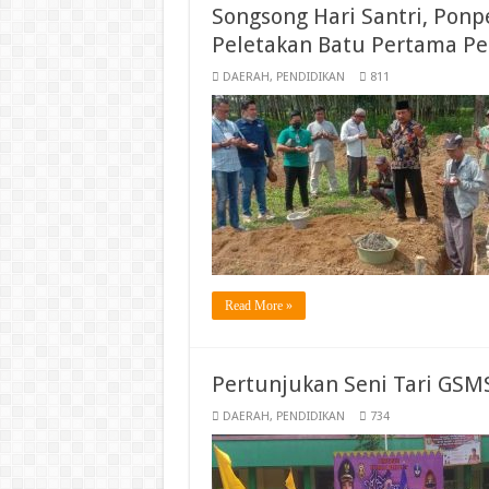
Songsong Hari Santri, Ponp
Peletakan Batu Pertama P
DAERAH
,
PENDIDIKAN
811
Read More »
Pertunjukan Seni Tari GS
DAERAH
,
PENDIDIKAN
734