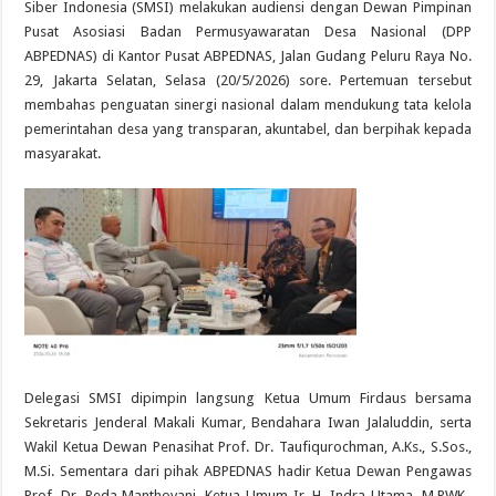
Siber Indonesia (SMSI) melakukan audiensi dengan Dewan Pimpinan
Pusat Asosiasi Badan Permusyawaratan Desa Nasional (DPP
ABPEDNAS) di Kantor Pusat ABPEDNAS, Jalan Gudang Peluru Raya No.
29, Jakarta Selatan, Selasa (20/5/2026) sore. Pertemuan tersebut
membahas penguatan sinergi nasional dalam mendukung tata kelola
pemerintahan desa yang transparan, akuntabel, dan berpihak kepada
masyarakat.
Delegasi SMSI dipimpin langsung Ketua Umum Firdaus bersama
Sekretaris Jenderal Makali Kumar, Bendahara Iwan Jalaluddin, serta
Wakil Ketua Dewan Penasihat Prof. Dr. Taufiqurochman, A.Ks., S.Sos.,
M.Si. Sementara dari pihak ABPEDNAS hadir Ketua Dewan Pengawas
Prof. Dr. Reda Manthovani, Ketua Umum Ir. H. Indra Utama, M.PWK.,