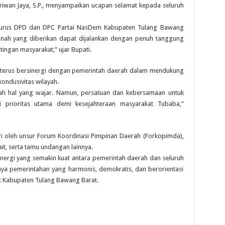
iwan Jaya, S.P., menyampaikan ucapan selamat kepada seluruh
urus DPD dan DPC Partai NasDem Kabupaten Tulang Bawang
anah yang diberikan dapat dijalankan dengan penuh tanggung
tingan masyarakat,” ujar Bupati.
 terus bersinergi dengan pemerintah daerah dalam mendukung
ondusivitas wilayah.
ah hal yang wajar. Namun, persatuan dan kebersamaan untuk
prioritas utama demi kesejahteraan masyarakat Tubaba,”
ri oleh unsur Forum Koordinasi Pimpinan Daerah (Forkopimda),
ait, serta tamu undangan lainnya.
sinergi yang semakin kuat antara pemerintah daerah dan seluruh
ya pemerintahan yang harmonis, demokratis, dan berorientasi
t Kabupaten Tulang Bawang Barat.